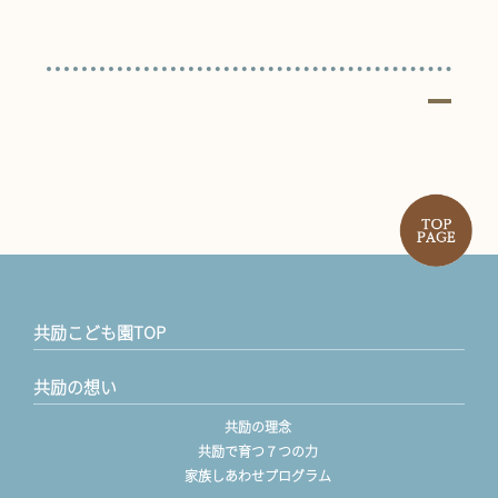
共励こども園TOP
共励の想い
共励の理念
共励で育つ７つの力
家族しあわせプログラム