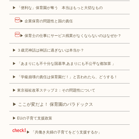
▶ 「便利な」保育園が奪う 本当はもっと大切なもの
▶ 企業保育の問題性と国の責任
▶ 保育士の仕事にサービス残業がなくならないのはなぜか？
▶ ３歳児神話は神話に過ぎないは本当か？
▶ 「あまりにも不十分な国基準,あまりにも不公平な都加算 」
▶ 「学級崩壊の責任は保育園だ！」と言われたら、どうする！
▶ 東京福祉改革ステップ２：その問題性について
▶ ここが変だよ！ 保育園のパラドックス
▶ EUの子育て支援政策
▶ 「共働き夫婦の子育てをどう支援するか」