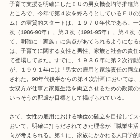
子育て支援を明確にしたＥＵの男女機会均等推進第
ところで、今年で第４次を終ろうとしているＥＵの
ム）の実質的スタートは、１９７０年代である。一定
次（1986-90年）、第３次（1991-95年）、第４
て、明確に「家族」に焦点があてられるようになる
は、子育てに関する女性と男性、家族と社会の責任
て登場してきた。すでに、１９８６年に第２次行動
が、１９９１年には「男女の雇用と家族責任の両立
された。90年代後半からの第４次計画においては
女双方が仕事と家庭生活を両立させるための政策の
いっそうの配慮が目標として掲げられている。
さて、女性の雇用における地位の確立を目指してス
おいて、明確に打ちだされてきた理念が「職業生活
向が考えられる。第１に、家族にかかわる人口学的