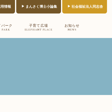
採用情報
まんさく博士小論集
社会福祉法人同志舎
イパーク
子育て広場
お知らせ
y park
elephant place
news