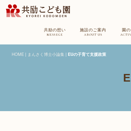
共励の想い
施設のご案内
園の
messege
about us
activ
HOME
|
まんさく博士小論集
|
EUの子育て支援政策