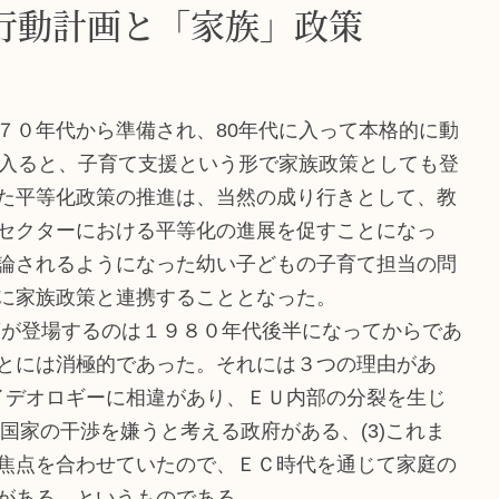
行動計画と「家族」政策
０年代から準備され、80年代に入って本格的に動
に入ると、子育て支援という形で家族政策としても登
た平等化政策の推進は、当然の成り行きとして、教
セクターにおける平等化の進展を促すことになっ
論されるようになった幼い子どもの子育て担当の問
に家族政策と連携することとなった。
が登場するのは１９８０年代後半になってからであ
とには消極的であった。それには３つの理由があ
のイデオロギーに相違があり、ＥＵ内部の分裂を生じ
国家の干渉を嫌うと考える政府がある、(3)これま
焦点を合わせていたので、ＥＣ時代を通じて家庭の
がある、というものである。