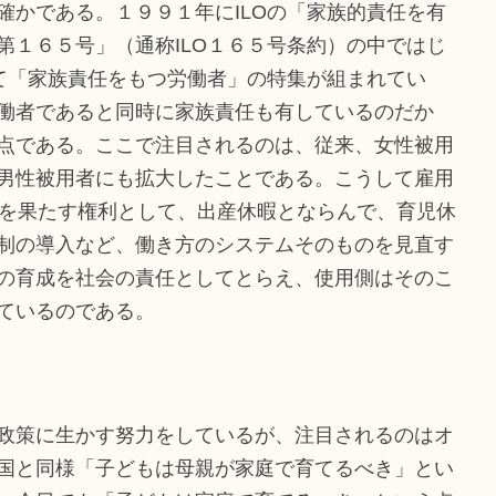
確かである。１９９１年にILOの「家族的責任を有
第１６５号」（通称ILO１６５号条約）の中ではじ
いて「家族責任をもつ労働者」の特集が組まれてい
働者であると同時に家族責任も有しているのだか
点である。ここで注目されるのは、従来、女性被用
男性被用者にも拡大したことである。こうして雇用
割を果たす権利として、出産休暇とならんで、育児休
制の導入など、働き方のシステムそのものを見直す
の育成を社会の責任としてとらえ、使用側はそのこ
ているのである。
政策に生かす努力をしているが、注目されるのはオ
国と同様「子どもは母親が家庭で育てるべき」とい