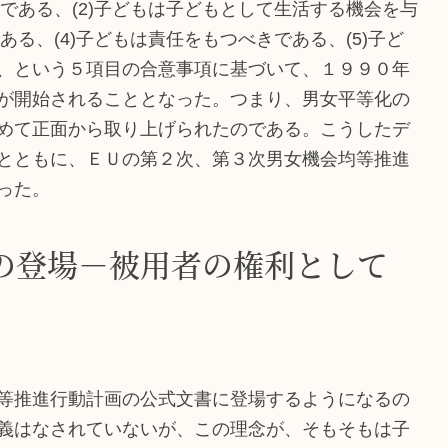
である、(2)子どもは子どもとして生活する機会を与
ある、(4)子どもは責任をもつべきである、(5)子ど
、という５項目の合意事項に基づいて、１９９０年
が開始されることとなった。つまり、男女平等化の
めて正面から取り上げられたのである。こうしたデ
とともに、ＥＵの第２次、第３次男女機会均等推進
った。
の登場－被用者の権利として
等推進行動計画の公式文書に登場するようになるの
義はなされていないが、この理念が、そもそもは子