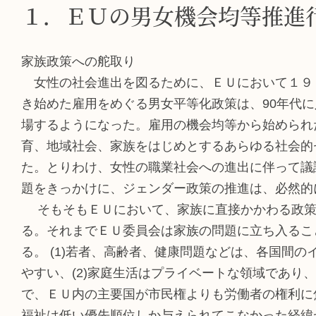
１．ＥＵの男女機会均等推進
家族政策への舵取り
女性の社会進出を図るために、ＥＵにおいて１９７
き始めた雇用をめぐる男女平等化政策は、90年代
場するようになった。雇用の機会均等から始められ
育、地域社会、家族をはじめとするあらゆる社会的
た。とりわけ、女性の職業社会への進出に伴って議
題をきっかけに、ジェンダー政策の推進は、必然的
そもそもＥＵにおいて、家族に直接かかわる政策
る。それまでＥＵ委員会は家族の問題に立ち入るこ
る。 (1)若者、高齢者、健康問題などは、各国間
やすい、(2)家庭生活はプライベートな領域であり、
で、ＥＵ内の主要国が市民権よりも労働者の権利に
福祉は低い優先順位しか与えられてこなかった経緯